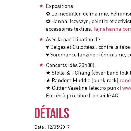
Expositions
✿ Le médaillon de ma mie, Féminisme 
✿ Hanna Ilczyszyn, peintre et activis
accessoires textiles.
fajnahanna.co
Avec la participation de
♥ Belges et Culottées : contre la t
♥ Soromance fanzine : féminisme, cu
Concerts (dès 20h30)
★ Stella & TChang [cover band folk
★ Random Muddle [punk rock]
ran
★ Glitter Vaseline [electro punk]
www
Entrée à prix libre (conseillé 4€)
DÉTAILS
Date :
12/05/2017