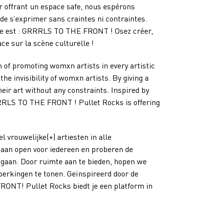
r offrant un espace safe, nous espérons
 de s’exprimer sans craintes ni contraintes.
dre est : GRRRLS TO THE FRONT ! Osez créer,
e sur la scène culturelle !
 of promoting womxn artists in every artistic
the invisibility of womxn artists. By giving a
ir art without any constraints. Inspired by
RRLS TO THE FRONT ! Pullet Rocks is offering
 vrouwelijke(+) artiesten in alle
aan open voor iedereen en proberen de
e gaan. Door ruimte aan te bieden, hopen we
erkingen te tonen. Geïnspireerd door de
RONT! Pullet Rocks biedt je een platform in