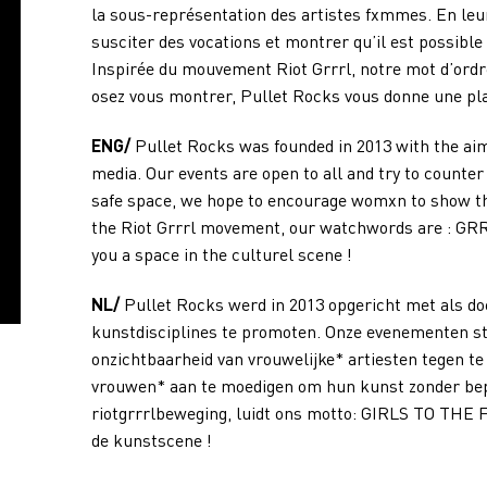
la sous-représentation des artistes fxmmes. En leu
susciter des vocations et montrer qu’il est possible
Inspirée du mouvement Riot Grrrl, notre mot d’or
osez vous montrer, Pullet Rocks vous donne une plac
ENG/
Pullet Rocks was founded in 2013 with the aim
media. Our events are open to all and try to counter 
safe space, we hope to encourage womxn to show the
the Riot Grrrl movement, our watchwords are : GR
you a space in the culturel scene !
NL/
Pullet Rocks werd in 2013 opgericht met als doel
kunstdisciplines te promoten. Onze evenementen st
onzichtbaarheid van vrouwelijke* artiesten tegen t
vrouwen* aan te moedigen om hun kunst zonder bep
riotgrrrlbeweging, luidt ons motto: GIRLS TO THE F
de kunstscene !