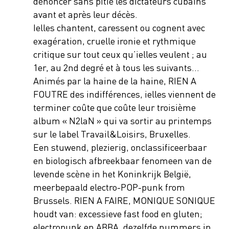
dénoncer sans pitié les dictateurs cubains
avant et après leur décès.
Ielles chantent, caressent ou cognent avec
exagération, cruelle ironie et rythmique
critique sur tout ceux qu’ielles veulent ; au
1er, au 2nd degré et à tous les suivants…
Animés par la haine de la haine, RIEN A
FOUTRE des indifférences, ielles viennent de
terminer coûte que coûte leur troisième
album « N2laN » qui va sortir au printemps
sur le label Travail&Loisirs, Bruxelles.
Een stuwend, plezierig, onclassificeerbaar
en biologisch afbreekbaar fenomeen van de
levende scène in het Koninkrijk België,
meerbepaald electro-POP-punk from
Brussels. RIEN A FAIRE, MONIQUE SONIQUE
houdt van: excessieve fast food en gluten;
electropunk en ABBA, dezelfde nummers in