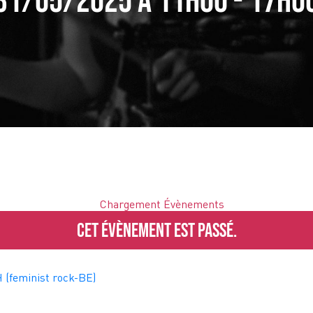
31/05/2025 à 11h00
-
17h0
Cet évènement est passé.
feminist rock-BE)
GRAB THE BEAT EST RAVIE D’ANNONCER SON PROCHAIN ATELIER MUSICAL !