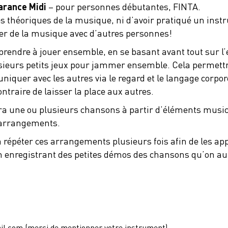
arance Midi
– pour personnes débutantes, FINTA.
s théoriques de la musique, ni d’avoir pratiqué un inst
ouer de la musique avec d’autres personnes!
apprendre à jouer ensemble, en se basant avant tout sur l’
eurs petits jeux pour jammer ensemble. Cela permettra 
iquer avec les autres via le regard et le langage corpore
ontraire de laisser la place aux autres.
 une ou plusieurs chansons à partir d’éléments music
s arrangements.
 répéter ces arrangements plusieurs fois afin de les appr
 en enregistrant des petites démos des chansons qu’on 
il.com (merci de mentionner votre instrument)