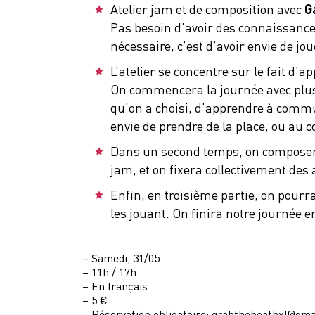
Atelier jam et de composition avec
G
Pas besoin d’avoir des connaissance
nécessaire, c’est d’avoir envie de j
L’atelier se concentre sur le fait d’
On commencera la journée avec plusi
qu’on a choisi, d’apprendre à commun
envie de prendre de la place, ou au c
Dans un second temps, on composera
jam, et on fixera collectivement de
Enfin, en troisième partie, on pourra
les jouant. On finira notre journée
INFO:
– Samedi, 31/05
– 11h / 17h
– En français
– 5 €
– Réservation obligatoire: grabthebeatbxl@gma